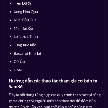
Trên Dưới
Xèng Hoa Quả
Mini Bầu Cua
Mini Tài Xỉu
Lọ Nước Thần
Tung Xúc Xắc
Baccarat Kim Tài
Cờ Úp
Goal,…
Hướng dẫn các thao tác tham gia cơ bản tại
Sam86
Đây là nội dung tổng hợp các quy trình thao tác tại cổng
game chúng tôi. Người mới nên theo dõi để đảm bảo
thực hiện chuẩn xác, hạn chế gặp sự cố hoặc rủi ro