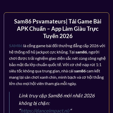
Sam86 Psvamateurs| Tải Game Bài
APK Chuẩn – App Làm Giàu Trực
Tuyến 2026
SAM86
là cổng game bài đổi thưởng đẳng cấp 2026 với
hệ thống nổ hũ jackpot cực khủng. Tại
sam86
, người
chơi được trải nghiệm giao diện sắc nét cùng công nghệ
bảo mật đa lớp chuẩn quốc tế. Với cơ chế nạp rút 1:1
siêu tốc không qua trung gian, nhà cái
sam86
cam kết
mang lại sân chơi xanh chín, minh bạch và cơ hội thắng
lớn cho mọi hội viên tham gia mỗi ngày.
Link truy cập Sam86 mới nhất 2026
không bị chặn:
“
https://danceimpact.nl/
“