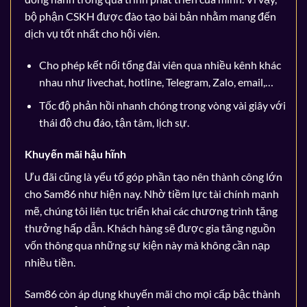
bộ phận CSKH được đào tạo bài bản nhằm mang đến
dịch vụ tốt nhất cho hội viên.
Cho phép kết nối tổng đài viên qua nhiều kênh khác
nhau như livechat, hotline, Telegram, Zalo, email,…
Tốc độ phản hồi nhanh chóng trong vòng vài giây với
thái độ chu đáo, tận tâm, lịch sự.
Khuyến mãi hậu hĩnh
Ưu đãi cũng là yếu tố góp phần tạo nên thành công lớn
cho Sam86 như hiện nay. Nhờ tiềm lực tài chính mạnh
mẽ, chúng tôi liên tục triển khai các chương trình tặng
thưởng hấp dẫn. Khách hàng sẽ được gia tăng nguồn
vốn thông qua những sự kiện này mà không cần nạp
nhiều tiền.
Sam86 còn áp dụng khuyến mãi cho mọi cấp bậc thành