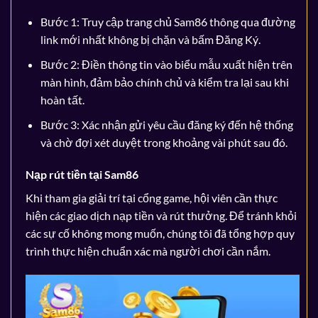
Bước 1: Truy cập trang chủ Sam86 thông qua đường
link mới nhất không bị chặn và bấm Đăng Ký.
Bước 2: Điền thông tin vào biểu mẫu xuất hiện trên
màn hình, đảm bảo chính chủ và kiểm tra lại sau khi
hoàn tất.
Bước 3: Xác nhận gửi yêu cầu đăng ký đến hệ thống
và chờ đợi xét duyệt trong khoảng vài phút sau đó.
Nạp rút tiền tại Sam86
Khi tham gia giải trí tại cổng game, hội viên cần thực
hiện các giao dịch nạp tiền và rút thưởng. Để tránh khỏi
các sự cố không mong muốn, chúng tôi đã tổng hợp quy
trình thực hiện chuẩn xác mà người chơi cần nắm.