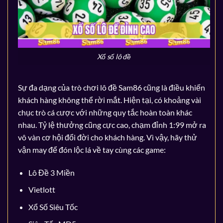
Xổ số lô đề
Sự đa dạng của trò chơi lô đề Sam86 cũng là điều khiến
khách hàng không thể rời mắt. Hiện tại, có khoảng vài
chục trò cá cược với những quy tắc hoàn toàn khác
nhau. Tỷ lệ thưởng cũng cực cao, chạm đỉnh 1:99 mở ra
vô vàn cơ hội đổi đời cho khách hàng. Vì vậy, hãy thử
vận may để đón lộc lá về tay cùng các game:
Lô Đề 3 Miền
Vietlott
Xổ Số Siêu Tốc