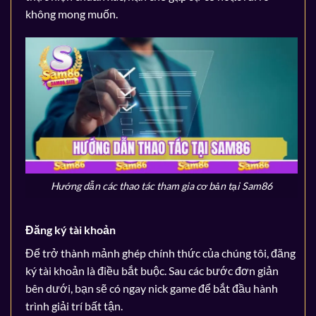
không mong muốn.
Hướng dẫn các thao tác tham gia cơ bản tại Sam86
Đăng ký tài khoản
Để trở thành mảnh ghép chính thức của chúng tôi, đăng
ký tài khoản là điều bắt buộc. Sau các bước đơn giản
bên dưới, bạn sẽ có ngay nick game để bắt đầu hành
trình giải trí bất tận.