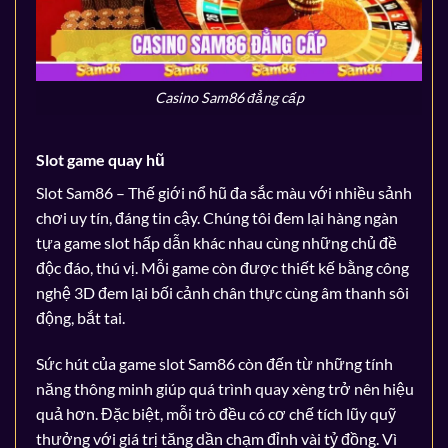
Casino Sam86 đẳng cấp
Slot game quay hũ
Slot Sam86 – Thế giới nổ hũ đa sắc màu với nhiều sảnh
chơi uy tín, đáng tin cậy. Chúng tôi đem lại hàng ngàn
tựa game slot hấp dẫn khác nhau cùng những chủ đề
độc đáo, thú vị. Mỗi game còn được thiết kế bằng công
nghệ 3D đem lại bối cảnh chân thực cùng âm thanh sôi
động, bắt tai.
Sức hút của game slot Sam86 còn đến từ những tính
năng thông minh giúp quá trình quay xèng trở nên hiệu
quả hơn. Đặc biệt, mỗi trò đều có cơ chế tích lũy quỹ
thưởng với giá trị tăng dần chạm đỉnh vài tỷ đồng. Vì