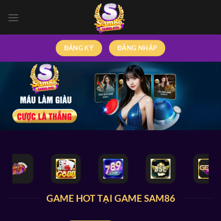
Bỏ
qua
nội
dung
ĐĂNG KÝ
ĐĂNG NHẬP
GAME HOT TẠI GAME SAM86