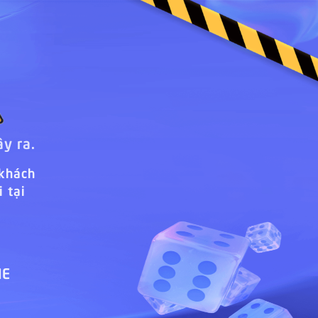
ây ra.
 khách
 tại
ME