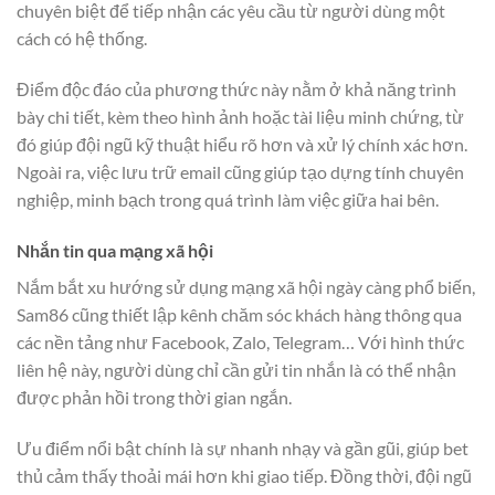
chuyên biệt để tiếp nhận các yêu cầu từ người dùng một
cách có hệ thống.
Điểm độc đáo của phương thức này nằm ở khả năng trình
bày chi tiết, kèm theo hình ảnh hoặc tài liệu minh chứng, từ
đó giúp đội ngũ kỹ thuật hiểu rõ hơn và xử lý chính xác hơn.
Ngoài ra, việc lưu trữ email cũng giúp tạo dựng tính chuyên
nghiệp, minh bạch trong quá trình làm việc giữa hai bên.
Nhắn tin qua mạng xã hội
Nắm bắt xu hướng sử dụng mạng xã hội ngày càng phổ biến,
Sam86 cũng thiết lập kênh chăm sóc khách hàng thông qua
các nền tảng như Facebook, Zalo, Telegram… Với hình thức
liên hệ này, người dùng chỉ cần gửi tin nhắn là có thể nhận
được phản hồi trong thời gian ngắn.
Ưu điểm nổi bật chính là sự nhanh nhạy và gần gũi, giúp bet
thủ cảm thấy thoải mái hơn khi giao tiếp. Đồng thời, đội ngũ