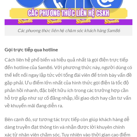
Các phương thức liên hệ chăm sóc khách hàng Sam86
Gọi trực tiếp qua hotline
Cách liên hệ phổ biến và hiệu quả nhất là gọi điện trực tiếp
đến hotline của Sam86. Với phương thức này, người dùng có
thể kết nối ngay lập tức với tổng đài viên để trình bày vấn đề
gặp phải. Ưu điểm lớn nhất của hình thức gọi điện là tốc độ
phản hồi nhanh, đặc biệt hữu ích trong các trường hợp cần
hỗ trợ gấp như sự cố đăng nhập, lỗi giao dịch hay cần tư vấn
về khuyến mãi đang diễn ra.
Bên cạnh đó, sự tương tác trực tiếp còn giúp khách hàng dễ
dàng truyền đạt thông tin và nhận được lời khuyên chính
xác từ nhân viên chăm sóc. Tuy nhiên vào thời gian cao điểm