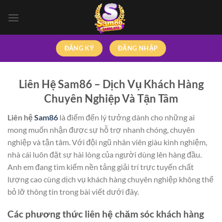
Bỏ
qua
nội
dung
ĐĂNG KÝ
ĐĂNG NHẬP
Liên Hệ Sam86 – Dịch Vụ Khách Hàng
Chuyên Nghiệp Và Tận Tâm
Liên hệ
Sam86
là điểm đến lý tưởng dành cho những ai
mong muốn nhận được sự hỗ trợ nhanh chóng, chuyên
nghiệp và tận tâm. Với đội ngũ nhân viên giàu kinh nghiệm,
nhà cái luôn đặt sự hài lòng của người dùng lên hàng đầu.
Anh em đang tìm kiếm nền tảng giải trí trực tuyến chất
lượng cao cùng dịch vụ khách hàng chuyên nghiệp không thể
bỏ lỡ thông tin trong bài viết dưới đây.
Các phương thức liên hệ chăm sóc khách hàng