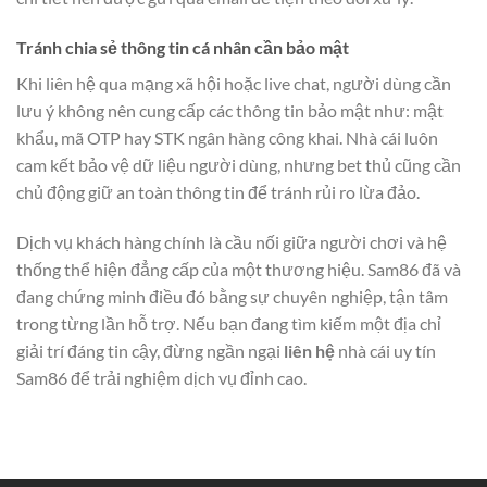
Tránh chia sẻ thông tin cá nhân cần bảo mật
Khi liên hệ qua mạng xã hội hoặc live chat, người dùng cần
lưu ý không nên cung cấp các thông tin bảo mật như: mật
khẩu, mã OTP hay STK ngân hàng công khai. Nhà cái luôn
cam kết bảo vệ dữ liệu người dùng, nhưng bet thủ cũng cần
chủ động giữ an toàn thông tin để tránh rủi ro lừa đảo.
Dịch vụ khách hàng chính là cầu nối giữa người chơi và hệ
thống thể hiện đẳng cấp của một thương hiệu. Sam86 đã và
đang chứng minh điều đó bằng sự chuyên nghiệp, tận tâm
trong từng lần hỗ trợ. Nếu bạn đang tìm kiếm một địa chỉ
giải trí đáng tin cậy, đừng ngần ngại
liên hệ
nhà cái uy tín
Sam86 để trải nghiệm dịch vụ đỉnh cao.