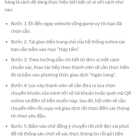
hàng là cách dễ dàng thực hiện bởi bất cứ ai với cách như
sau:
Bước 1: Đi đến ngay website cổng game uy tín bạn đã
chọn sẵn.
Bước 2: Tại giao diện trang chủ của hệ thống online các
bạn cần bấm vào mục “Nạp tiền”.
Bước 3: Theo hướng dẫn chi tiết từ đơn vị một cách
chuẩn xác, thao tác tiếp theo thành viên sẽ cần thực hiện
đó là bấm vào phương thức giao dịch “Ngân hàng”.
Bước 4: Lúc này thành viên sẽ cần đưa ra lựa chọn
chuyển khoản của mình tới số tài khoản hoặc quét mã QR
online và điền số tiền muốn nạp. Sau đó, hội viên sẽ cần
chuyển tiền rồi copy mã giao dịch rồi chọn điền các thông
tin theo yêu đầu.
Bước 5: Bấm vào chữ đồng ý chuyển rồi chờ đợi vài phút
để hệ thống sân chơi sẽ xác thực thông tin rồi gửi tiền