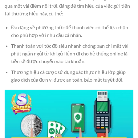
qua một vài điểm nổi trội, đáng để tìm hiểu của việc gửi tiền
tại thương hiệu này, cụ thể:
Đa dạng về phương thức để thành viên có thể lựa chọn
cho phù hợp với nhu cầu cá nhân.
Thanh toán với tốc độ siêu nhanh chóng bạn chỉ mất vài
phút ngắn ngủi từ khi gửi lệnh đi cho hệ thống online là
tiền sẽ được chuyển vào tài khoản.
Thương hiệu cá cược sử dụng xác thực nhiều lớp giúp
giao dịch của đơn vị được an toàn, bảo mật tuyệt đối.