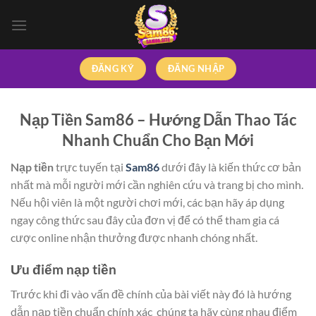
Bỏ
qua
nội
dung
ĐĂNG KÝ
ĐĂNG NHẬP
Nạp Tiền Sam86 – Hướng Dẫn Thao Tác
Nhanh Chuẩn Cho Bạn Mới
Nạp tiền
trực tuyến tại
Sam86
dưới đây là kiến thức cơ bản
nhất mà mỗi người mới cần nghiên cứu và trang bị cho mình.
Nếu hội viên là một người chơi mới, các bạn hãy áp dụng
ngay công thức sau đây của đơn vị để có thể tham gia cá
cược online nhận thưởng được nhanh chóng nhất.
Ưu điểm nạp tiền
Trước khi đi vào vấn đề chính của bài viết này đó là hướng
dẫn nạp tiền chuẩn chính xác chúng ta hãy cùng nhau điểm