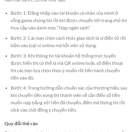
Bước 1: Đăng nhập vào tài khoản cá nhân của mình ở
cổng game chúng tôi rồi khi được chuyển tới trang chủ thì
truy cập vào danh mục “Nạp ngân sách”.
Bước 2: Các bạn chọn cách thức giao dịch là ví điện tử rồi
bấm vào loại ví online mà hội viên sử dụng.
Bước 3: Khi thông tin tài khoản hệ thống trực tuyến
được hiển thị có thể là mã QR online hoặc số điện thoại
thì các bạn lựa chọn theo ý muốn rồi tiến hành chuyển
tiền vào đó.
Bước 4: Trong hướng dẫn chuẩn xác của thương hiệu sau
khi chuyển tiền xong thì thành viên sẽ cần điền số tiền
muốn nạp bằng với tiền đã chuyển, điền mã thông tin rồi
click vào chữ đồng ý chuyển tiền.
Quy đổi thẻ cào