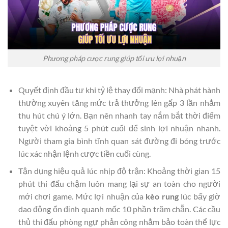
Phương pháp cược rung giúp tối ưu lợi nhuận
Quyết định đầu tư khi tỷ lệ thay đổi mạnh: Nhà phát hành
thường xuyên tăng mức trả thưởng lên gấp 3 lần nhằm
thu hút chú ý lớn. Bạn nên nhanh tay nắm bắt thời điểm
tuyệt vời khoảng 5 phút cuối để sinh lợi nhuận nhanh.
Người tham gia bình tĩnh quan sát đường đi bóng trước
lúc xác nhận lệnh cược tiền cuối cùng.
Tận dụng hiệu quả lúc nhịp độ trận: Khoảng thời gian 15
phút thi đấu chậm luôn mang lại sự an toàn cho người
mới chơi game. Mức lợi nhuận của
kèo rung
lúc bấy giờ
dao động ổn định quanh mốc 10 phần trăm chẵn. Các cầu
thủ thi đấu phòng ngự phản công nhằm bảo toàn thể lực