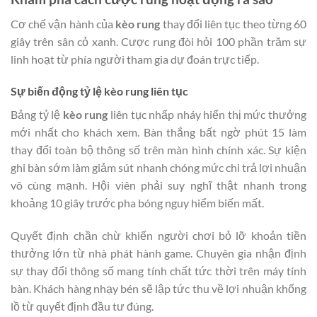
Cơ chế vận hành của
kèo rung
thay đổi liên tục theo từng 60
giây trên sân cỏ xanh. Cược rung đòi hỏi 100 phần trăm sự
linh hoạt từ phía người tham gia dự đoán trực tiếp.
Sự biến động tỷ lệ kèo rung liên tục
Bảng tỷ lệ
kèo rung
liên tục nhấp nháy hiển thị mức thưởng
mới nhất cho khách xem. Bàn thắng bất ngờ phút 15 làm
thay đổi toàn bộ thông số trên màn hình chính xác. Sự kiện
ghi bàn sớm làm giảm sút nhanh chóng mức chi trả lợi nhuận
vô cùng mạnh. Hội viên phải suy nghĩ thật nhanh trong
khoảng 10 giây trước pha bóng nguy hiểm biến mất.
Quyết định chần chừ khiến người chơi bỏ lỡ khoản tiền
thưởng lớn từ nhà phát hành game. Chuyên gia nhận định
sự thay đổi thông số mang tính chất tức thời trên máy tính
bàn. Khách hàng nhạy bén sẽ lập tức thu về lợi nhuận khổng
lồ từ quyết định đầu tư đúng.