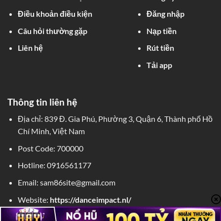
Điều khoản điều kiện
Đăng nhập
Câu hỏi thường gặp
Nạp tiền
Liên hệ
Rút tiền
Tải app
Thông tin liên hệ
Địa chỉ:
839 Đ. Gia Phú, Phường 3, Quận 6, Thành phố Hồ
Chí Minh, Việt Nam
Post Code: 700000
Hotline:
0916561177
Email:
sam86site@gmail.com
Website:
https://danceimpact.nl/