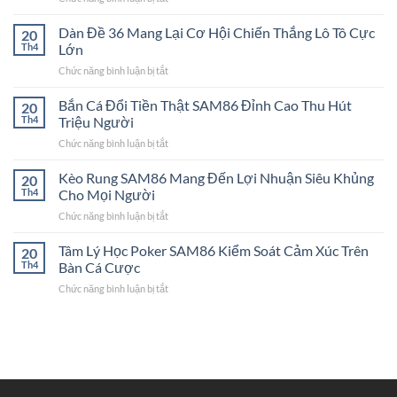
Nhớ
Bài
Dàn Đề 36 Mang Lại Cơ Hội Chiến Thắng Lô Tô Cực
20
Tiến
Th4
Lớn
Lên
Chức năng bình luận bị tắt
ở
SAM86
Dàn
Chuẩn
Đề
Bắn Cá Đổi Tiền Thật SAM86 Đỉnh Cao Thu Hút
Mang
20
36
Lại
Th4
Triệu Người
Mang
Tỷ
Chức năng bình luận bị tắt
ở
Lại
Lệ
Bắn
Cơ
Chiến
Cá
Kèo Rung SAM86 Mang Đến Lợi Nhuận Siêu Khủng
Hội
20
Thắng
Đổi
Chiến
Th4
Cho Mọi Người
Cao
Tiền
Thắng
Chức năng bình luận bị tắt
ở
Thật
Lô
Kèo
SAM86
Tô
Rung
Tâm Lý Học Poker SAM86 Kiểm Soát Cảm Xúc Trên
Đỉnh
20
Cực
SAM86
Cao
Th4
Bàn Cá Cược
Lớn
Mang
Thu
Chức năng bình luận bị tắt
ở
Đến
Hút
Tâm
Lợi
Triệu
Lý
Nhuận
Người
Học
Siêu
Poker
Khủng
SAM86
Cho
Kiểm
Mọi
Soát
Người