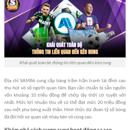
Khái quát toàn bộ thông tin liên quan đến kèo rung
Địa chỉ SAM86 cung cấp hàng trăm trận tranh tài đỉnh cao
thu hút vô số người quan tâm. Bạn cần chuẩn bị sẵn nguồn
vốn khoảng 10 triệu đồng để chớp lấy thời cơ tuyệt vời
nhất. Mức lợi nhuận thu về có thể đạt mức 20 triệu đồng
sau một pha bóng xuất thần. Hình thức dự đoán tỷ số bóng
đá đòi hỏi sự quan sát nhạy bén vô cùng cao.
Khám phá cách cược rung hoạt động ra sao