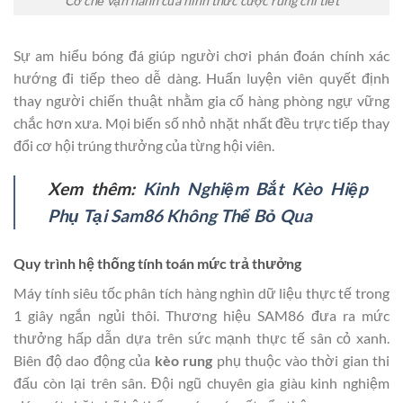
Cơ chế vận hành của hình thức cược rung chi tiết
Sự am hiểu bóng đá giúp người chơi phán đoán chính xác
hướng đi tiếp theo dễ dàng. Huấn luyện viên quyết định
thay người chiến thuật nhằm gia cố hàng phòng ngự vững
chắc hơn xưa. Mọi biến số nhỏ nhặt nhất đều trực tiếp thay
đổi cơ hội trúng thưởng của từng hội viên.
Xem thêm:
Kinh Nghiệm Bắt Kèo Hiệp
Phụ Tại Sam86 Không Thể Bỏ Qua
Quy trình hệ thống tính toán mức trả thưởng
Máy tính siêu tốc phân tích hàng nghìn dữ liệu thực tế trong
1 giây ngắn ngủi thôi. Thương hiệu SAM86 đưa ra mức
thưởng hấp dẫn dựa trên sức mạnh thực tế sân cỏ xanh.
Biên độ dao động của
kèo rung
phụ thuộc vào thời gian thi
đấu còn lại trên sân. Đội ngũ chuyên gia giàu kinh nghiệm