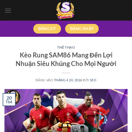
Bỏ
qua
nội
dung
ĐĂNG KÝ
ĐĂNG NHẬP
THỂ THAO
Kèo Rung SAM86 Mang Đến Lợi
Nhuận Siêu Khủng Cho Mọi Người
ĐĂNG VÀO
THÁNG 4 20, 2026
BỞI
SEO
20
Th4