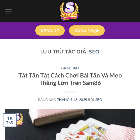
Bỏ
qua
nội
dung
ĐĂNG KÝ
ĐĂNG NHẬP
LƯU TRỮ TÁC GIẢ:
SEO
GAME BÀI
Tất Tần Tật Cách Chơi Bài Tấn Và Mẹo
Thắng Lớn Trên Sam86
ĐĂNG VÀO
THÁNG 5 18, 2025
BỞI
SEO
18
Th5