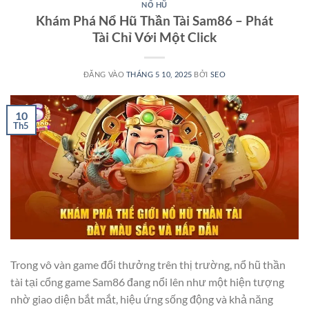
NỔ HŨ
Khám Phá Nổ Hũ Thần Tài Sam86 – Phát
Tài Chỉ Với Một Click
ĐĂNG VÀO
THÁNG 5 10, 2025
BỞI
SEO
10
Th5
Trong vô vàn game đổi thưởng trên thị trường, nổ hũ thần
tài tại cổng game Sam86 đang nổi lên như một hiện tượng
nhờ giao diện bắt mắt, hiệu ứng sống động và khả năng