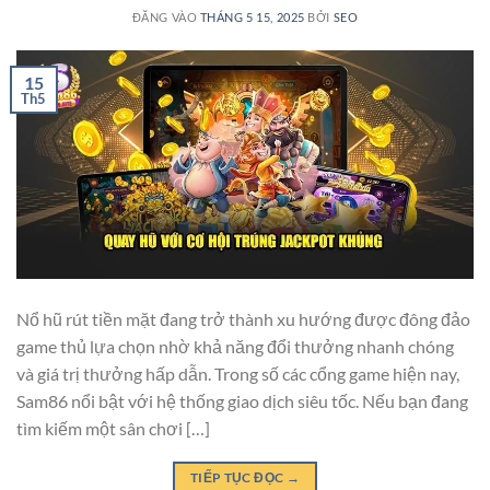
ĐĂNG VÀO
THÁNG 5 15, 2025
BỞI
SEO
15
Th5
Nổ hũ rút tiền mặt đang trở thành xu hướng được đông đảo
game thủ lựa chọn nhờ khả năng đổi thưởng nhanh chóng
và giá trị thưởng hấp dẫn. Trong số các cổng game hiện nay,
Sam86 nổi bật với hệ thống giao dịch siêu tốc. Nếu bạn đang
tìm kiếm một sân chơi […]
TIẾP TỤC ĐỌC
→