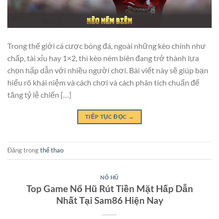
Trong thế giới cá cược bóng đá, ngoài những kèo chính như
chấp, tài xỉu hay 1×2, thì kèo ném biên đang trở thành lựa
chọn hấp dẫn với nhiều người chơi. Bài viết này sẽ giúp bạn
hiểu rõ khái niệm và cách chơi và cách phân tích chuẩn để
tăng tỷ lệ chiến […]
TIẾP TỤC ĐỌC
→
Đăng trong
thể thao
NỔ HŨ
Top Game Nổ Hũ Rút Tiền Mặt Hấp Dẫn
Nhất Tại Sam86 Hiện Nay