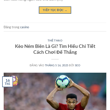
TIẾP TỤC ĐỌC
→
Đăng trong
casino
THỂ THAO
Kèo Ném Biên Là Gì? Tìm Hiểu Chi Tiết
Cách Chơi Để Thắng
ĐĂNG VÀO
THÁNG 5 16, 2025
BỞI
SEO
16
Th5