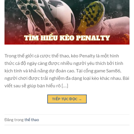
Trong thế giới cá cược thể thao, kèo Penalty là một hình
thức cá độ ngày càng được nhiều người yêu thích bởi tính
kịch tính và khả năng dự đoán cao. Tại cổng game Sam86,
người chơi được trải nghiệm đa dạng loại kèo khác nhau. Bài
viết sau sẽ giúp bạn hiểu rõ […]
TIẾP TỤC ĐỌC
→
Đăng trong
thể thao