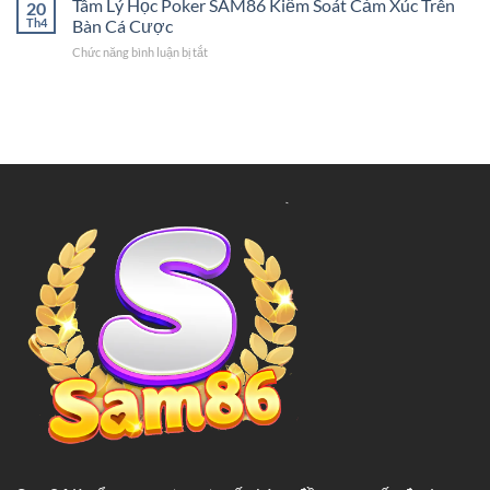
Tâm Lý Học Poker SAM86 Kiểm Soát Cảm Xúc Trên
Đỉnh
20
Cực
SAM86
Cao
Th4
Bàn Cá Cược
Lớn
Mang
Thu
Chức năng bình luận bị tắt
ở
Đến
Hút
Tâm
Lợi
Triệu
Lý
Nhuận
Người
Học
Siêu
Poker
Khủng
SAM86
Cho
Kiểm
Mọi
Soát
Người
Cảm
Xúc
Trên
Bàn
Cá
Cược