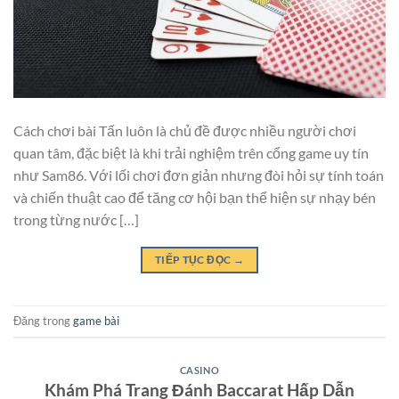
Cách chơi bài Tấn luôn là chủ đề được nhiều người chơi
quan tâm, đặc biệt là khi trải nghiệm trên cổng game uy tín
như Sam86. Với lối chơi đơn giản nhưng đòi hỏi sự tính toán
và chiến thuật cao để tăng cơ hội bạn thể hiện sự nhạy bén
trong từng nước […]
TIẾP TỤC ĐỌC
→
Đăng trong
game bài
CASINO
Khám Phá Trang Đánh Baccarat Hấp Dẫn