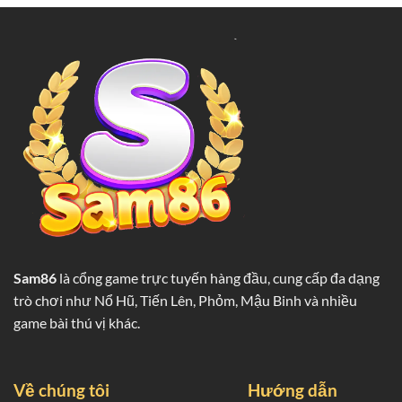
Kiểm
Mọi
Soát
Người
Cảm
Xúc
Trên
Bàn
Cá
Cược
Sam86
là cổng game trực tuyến hàng đầu, cung cấp đa dạng
trò chơi như Nổ Hũ, Tiến Lên, Phỏm, Mậu Binh và nhiều
game bài thú vị khác.
Về chúng tôi
Hướng dẫn