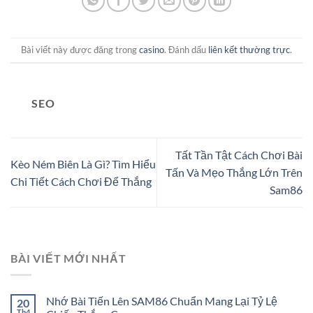
Bài viết này được đăng trong
casino
. Đánh dấu
liên kết thường trực
.
SEO
Tất Tần Tật Cách Chơi Bài
Kèo Ném Biên Là Gì? Tìm Hiểu
Tấn Và Mẹo Thắng Lớn Trên
Chi Tiết Cách Chơi Để Thắng
Sam86
BÀI VIẾT MỚI NHẤT
Nhớ Bài Tiến Lên SAM86 Chuẩn Mang Lại Tỷ Lệ
20
Th4