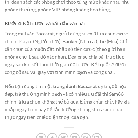
thị danh sách các phòng chơi theo từng mức khác nhau như:
phòng thường, phòng VIP, phòng không hoa hồng,…
Bước 4: Đặt cược và bắt đầu ván bài
Trong mỗi ván Baccarat, người dùng sẽ có 3 lựa chọn cược
chính: Player (Người chơi), Banker (Nhà cái), Tie (Hòa) Chỉ
cần chọn cửa muốn đặt, nhập số tiền cược (theo giới hạn
phòng chơi), sau đó xác nhận. Dealer sẽ chia bài trực tiếp
ngay sau khi kết thúc thời gian đặt cược. Kết quả sẽ được
công bố sau vài giây với tính minh bạch và công khai.
Nếu bạn đang tìm một
trang đánh Baccarat
uy tín, đồ họa
đẹp, trả thưởng minh bạch và có nhiều ưu đãi thì Sam86
chính là lựa chọn không thể bỏ qua. Đừng chần chừ, hãy gia
nhập ngay hôm nay để tận hưởng không khí casino chân
thực ngay trên chiếc điện thoại của bạn!