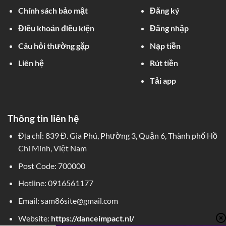
Chính sách bảo mật
Đăng ký
Điều khoản điều kiện
Đăng nhập
Câu hỏi thường gặp
Nạp tiền
Liên hệ
Rút tiền
Tải app
Thông tin liên hệ
Địa chỉ:
839 Đ. Gia Phú, Phường 3, Quận 6, Thành phố Hồ
Chí Minh, Việt Nam
Post Code: 700000
Hotline:
0916561177
Email:
sam86site@gmail.com
Website:
https://danceimpact.nl/