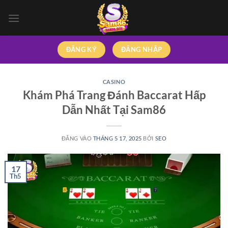
Bỏ
qua
nội
dung
ĐĂNG KÝ
ĐĂNG NHẬP
CASINO
Khám Phá Trang Đánh Baccarat Hấp
Dẫn Nhất Tại Sam86
ĐĂNG VÀO
THÁNG 5 17, 2025
BỞI
SEO
17
Th5