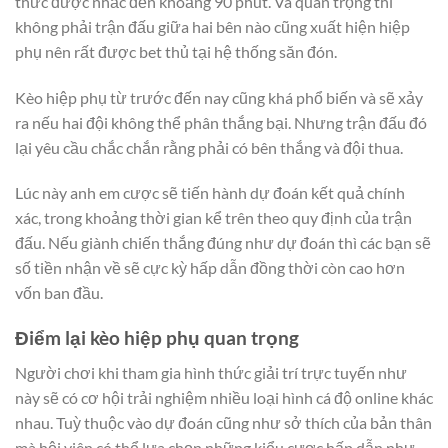
thức được nhắc đến khoảng 90 phút. Và quan trọng thì
không phải trận đấu giữa hai bên nào cũng xuất hiện hiệp
phụ nên rất được bet thủ tại hệ thống săn đón.
Kèo hiệp phụ từ trước đến nay cũng khá phổ biến và sẽ xảy
ra nếu hai đội không thể phân thắng bại. Nhưng trận đấu đó
lại yêu cầu chắc chắn rằng phải có bên thắng và đội thua.
Lúc này anh em cược sẽ tiến hành dự đoán kết quả chính
xác, trong khoảng thời gian kể trên theo quy định của trận
đấu. Nếu giành chiến thắng đúng như dự đoán thì các bạn sẽ
số tiền nhận về sẽ cực kỳ hấp dẫn đồng thời còn cao hơn
vốn ban đầu.
Điểm lại kèo hiệp phụ quan trọng
Người chơi khi tham gia hình thức giải trí trực tuyến như
này sẽ có cơ hội trải nghiệm nhiều loại hình cá độ online khác
nhau. Tuỳ thuộc vào dự đoán cũng như sở thích của bản thân
mà hội viên có thể lựa chọn những kiểu cược hấp dẫn như.