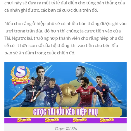
chơi này sẽ đưa ra một tỷ lệ đại diện cho tổng bàn thắng của
cá nhân ghi được, các bạn cá cược dựa trên đó.
Nếu cho rằng ở hiệp phụ sẽ có nhiều bàn thắng được ghi vào
lưới trong trận đấu đó hơn thì chúng ta cược tiền vào cửa
Tài. Ngược lại, trường hợp thành viên cho rằng hiệp phụ đó
sẽ có ít hơn con số của hệ thống thì vào tiền cho bên Xỉu
bạn sẽ ăn đậm trong cuộc chiến đó.
Cược Tài Xỉu