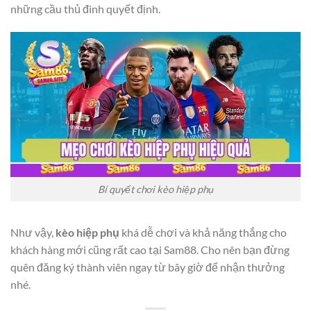
những cầu thủ đinh quyết định.
Bí quyết chơi kèo hiệp phụ
Như vậy,
kèo hiệp phụ
khá dễ chơi và khả năng thắng cho
khách hàng mới cũng rất cao tại Sam88. Cho nên bạn đừng
quên đăng ký thành viên ngay từ bây giờ để nhận thưởng
nhé.