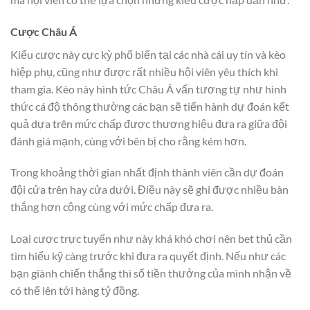
Cược Châu Á
Kiểu cược này cực kỳ phổ biến tại các nhà cái uy tín và kèo
hiệp phụ, cũng như được rất nhiều hội viên yêu thích khi
tham gia. Kèo này hình tức Châu Á vấn tương tự như hình
thức cá độ thông thường các bạn sẽ tiến hành dự đoán kết
quả dựa trên mức chấp được thương hiệu đưa ra giữa đội
đánh giá mạnh, cùng với bên bị cho rằng kém hơn.
Trong khoảng thời gian nhất định thành viên cần dự đoán
đội cửa trên hay cửa dưới. Điều này sẽ ghi được nhiều bàn
thắng hơn cộng cùng với mức chấp đưa ra.
Loại cược trực tuyến như này khá khó chơi nên bet thủ cần
tìm hiểu kỹ càng trước khi đưa ra quyết định. Nếu như các
bạn giành chiến thắng thì số tiền thưởng của mình nhận về
có thể lên tới hàng tỷ đồng.