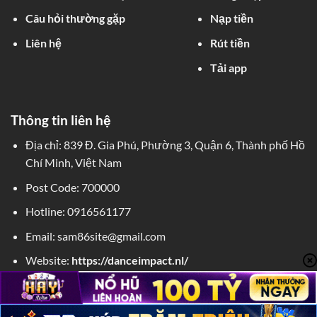
Câu hỏi thường gặp
Nạp tiền
Liên hệ
Rút tiền
Tải app
Thông tin liên hệ
Địa chỉ:
839 Đ. Gia Phú, Phường 3, Quận 6, Thành phố Hồ
Chí Minh, Việt Nam
Post Code: 700000
Hotline:
0916561177
Email:
sam86site@gmail.com
Website:
https://danceimpact.nl/