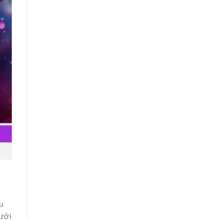
u
Dưới