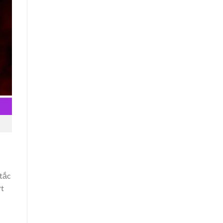
tắc
ợt