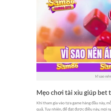
Vì sao nên
Mẹo chơi tài xỉu giúp bet t
Khi tham gia vào tựa game hàng đầu này, mỗi
quả. Tuy nhiên, để đạt được điều này, mọi 