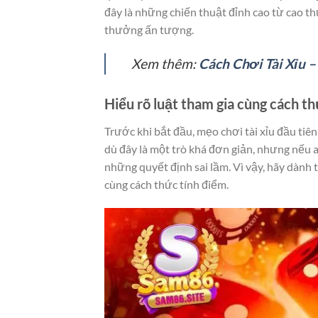
đây là những chiến thuật đỉnh cao từ cao t
thưởng ấn tượng.
Xem thêm:
Cách Chơi Tài Xỉu 
Hiểu rõ luật tham gia cùng cách th
Trước khi bắt đầu, mẹo chơi tài xỉu đầu tiê
dù đây là một trò khá đơn giản, nhưng nếu a
những quyết định sai lầm. Vì vậy, hãy dành 
cùng cách thức tính điểm.