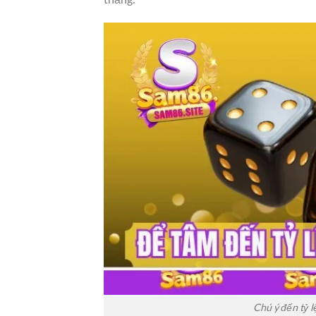
Chú ý đến tỷ l