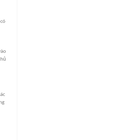
 có
vào
thủ
các
ng