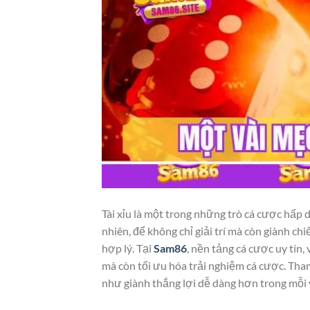
Tài xỉu là một trong những trò cá cược hấp d
nhiên, để không chỉ giải trí mà còn giành ch
hợp lý. Tại
Sam86
, nền tảng cá cược uy tín,
mà còn tối ưu hóa trải nghiệm cá cược. Tha
như giành thắng lợi dễ dàng hơn trong mỗi 