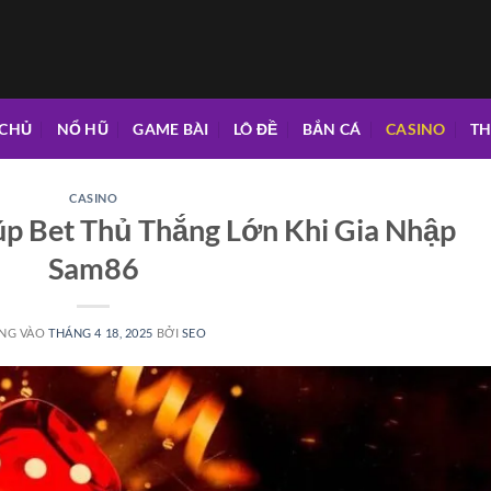
 CHỦ
NỔ HŨ
GAME BÀI
LÔ ĐỀ
BẮN CÁ
CASINO
TH
CASINO
úp Bet Thủ Thắng Lớn Khi Gia Nhập
Sam86
NG VÀO
THÁNG 4 18, 2025
BỞI
SEO