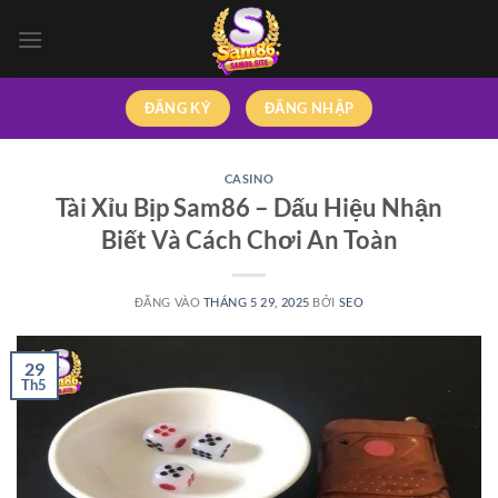
Bỏ
qua
nội
dung
ĐĂNG KÝ
ĐĂNG NHẬP
CASINO
Tài Xỉu Bịp Sam86 – Dấu Hiệu Nhận
Biết Và Cách Chơi An Toàn
ĐĂNG VÀO
THÁNG 5 29, 2025
BỞI
SEO
29
Th5