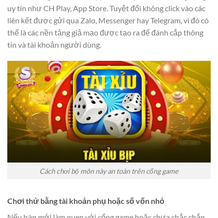
uy tín như CH Play, App Store. Tuyệt đối không click vào các
liên kết được gửi qua Zalo, Messenger hay Telegram, vì đó có
thể là các nền tảng giả mạo được tạo ra để đánh cắp thông
tin và tài khoản người dùng.
Cách chơi bộ môn này an toàn trên cổng game
Chơi thử bằng tài khoản phụ hoặc số vốn nhỏ
Nếu bạn mới làm quen với cổng game hoặc chưa chắc chắn