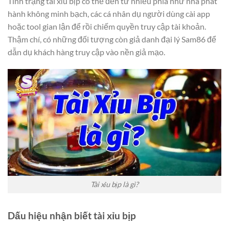
Tình trạng tài xỉu bịp có thể đến từ nhiều phía như nhà phát
hành không minh bạch, các cá nhân dụ người dùng cài app
hoặc tool gian lận để rồi chiếm quyền truy cập tài khoản.
Thậm chí, có những đối tượng còn giả danh đại lý Sam86 để
dẫn dụ khách hàng truy cập vào nền giả mạo.
Tài xỉu bịp là gì?
Dấu hiệu nhận biết tài xỉu bịp