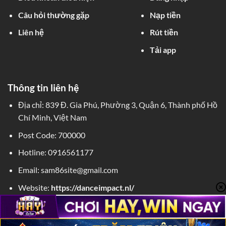
Câu hỏi thường gặp
Nạp tiền
Liên hệ
Rút tiền
Tải app
Thông tin liên hệ
Địa chỉ:
839 Đ. Gia Phú, Phường 3, Quận 6, Thành phố Hồ
Chí Minh, Việt Nam
Post Code: 700000
Hotline:
0916561177
Email:
sam86site@gmail.com
Website:
https://danceimpact.nl/