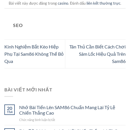
Bài viết này được đăng trong
casino
. Đánh dấu
liên kết thường trực
.
SEO
Kinh Nghiệm Bắt Kèo Hiệp
Tân Thủ Cần Biết Cách Chơi
Phụ Tại Sam86 Không Thể Bỏ
Sâm Lốc Hiệu Quả Trên
Qua
Sam86
BÀI VIẾT MỚI NHẤT
Nhớ Bài Tiến Lên SAM86 Chuẩn Mang Lại Tỷ Lệ
20
Th4
Chiến Thắng Cao
Chức năng bình luận bị tắt
ở
Nhớ
Bài