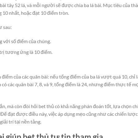
i tây 52 lá, và mỗi người sẽ được chia ba lá bài. Mục tiêu của th
g 10 nhất, hoặc đạt 10 điểm tròn.
ư sau:
g với số điểm của chúng.
 trị tương ứng là 10 điểm.
nh điểm của các quân bài: nếu tổng điểm của ba lá vượt quá 10, chỉ 
 có các quân bài 7, 8, và 9, tổng điểm là 24, nhưng điểm thực tế m
ắn, mà còn đòi hỏi bet thủ có khả năng phán đoán tốt, lựa chọn ch
. Để đạt được điều này, việc áp dụng mẹo cũng như các chiến lược
iải trí tại nền tảng.
i giúp bet thủ tự tin tham gia