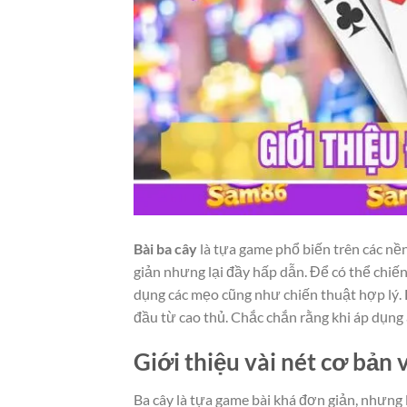
Bài ba cây
là tựa game phổ biến trên các nền
giản nhưng lại đầy hấp dẫn. Để có thể chiế
dụng các mẹo cũng như chiến thuật hợp lý.
đầu từ cao thủ. Chắc chắn rằng khi áp dụng
Giới thiệu vài nét cơ bản 
Ba cây là tựa game bài khá đơn giản, nhưng 