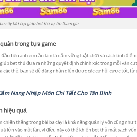
a cây bất bại giúp bet thủ tự tin tham gia
ác quân trong tựa game
u đầu tiên anh em cần làm là nắm vững luật chơi và cách tính điểm
ẽ giúp bet thủ đưa ra những quyết định chính xác trong mỗi ván cư
a các thẻ, bạn sẽ dễ dàng nhận diện được các cơ hội cược tốt, từ
Cẩm Nang Nhập Môn Chi Tiết Cho Tân Binh
n hiệu quả
 chiến thắng trong bài ba cây là khả năng quản lý vốn cũng như t
uá lớn vào một lần, vì điều này có thể khiến bet thủ mất sạch vốn