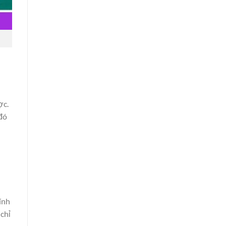
ợc.
 đó
ính
 chỉ