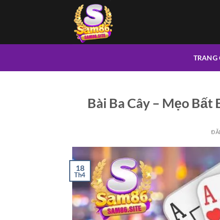
Bỏ
qua
nội
dung
TRANG
Bài Ba Cây – Mẹo Bất 
ĐĂ
18
Th4