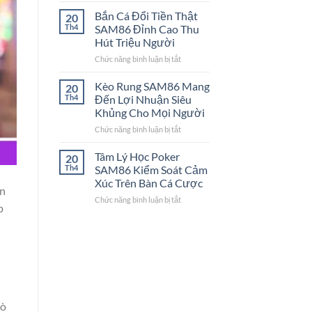
Dàn
Mang
Đề
Lại
Bắn Cá Đổi Tiền Thật
20
36
Tỷ
Th4
SAM86 Đỉnh Cao Thu
Mang
Lệ
Hút Triệu Người
Lại
Chiến
Chức năng bình luận bị tắt
ở
Cơ
Thắng
Bắn
Hội
Cao
Cá
Chiến
Kèo Rung SAM86 Mang
20
Đổi
Thắng
Th4
Đến Lợi Nhuận Siêu
Tiền
Lô
Khủng Cho Mọi Người
Thật
Tô
Chức năng bình luận bị tắt
ở
SAM86
Cực
Kèo
Đỉnh
Lớn
Rung
Cao
Tâm Lý Học Poker
20
SAM86
Thu
Th4
SAM86 Kiểm Soát Cảm
Mang
Hút
Xúc Trên Bàn Cá Cược
Đến
ơn
Triệu
Chức năng bình luận bị tắt
ở
Lợi
Người
p
Tâm
Nhuận
Lý
Siêu
Học
Khủng
Poker
Cho
SAM86
Mọi
Kiểm
Người
Soát
Cảm
rò
Xúc