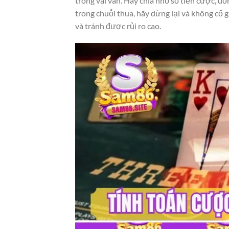
trong vài ván. Hãy chia nhỏ số tiền cược, đ
trong chuỗi thua, hãy dừng lại và không cố g
và tránh được rủi ro cao.