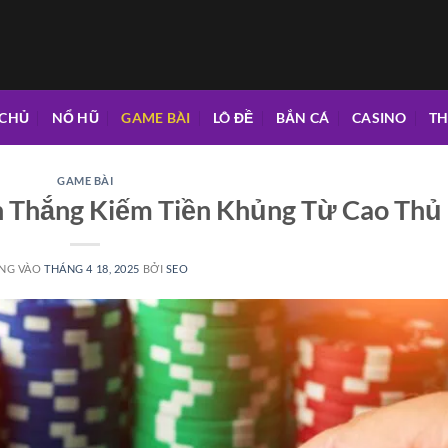
 CHỦ
NỔ HŨ
GAME BÀI
LÔ ĐỀ
BẮN CÁ
CASINO
TH
GAME BÀI
n Thắng Kiếm Tiền Khủng Từ Cao Thủ
NG VÀO
THÁNG 4 18, 2025
BỞI
SEO