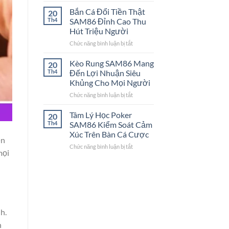
Dàn
Mang
Đề
Lại
Bắn Cá Đổi Tiền Thật
20
36
Tỷ
Th4
SAM86 Đỉnh Cao Thu
Mang
Lệ
Hút Triệu Người
Lại
Chiến
Chức năng bình luận bị tắt
ở
Cơ
Thắng
Bắn
Hội
Cao
Cá
Chiến
Kèo Rung SAM86 Mang
20
Đổi
Thắng
Th4
Đến Lợi Nhuận Siêu
Tiền
Lô
Khủng Cho Mọi Người
Thật
Tô
Chức năng bình luận bị tắt
ở
SAM86
Cực
Kèo
Đỉnh
Lớn
Rung
Cao
Tâm Lý Học Poker
20
SAM86
Thu
Th4
SAM86 Kiểm Soát Cảm
Mang
Hút
Xúc Trên Bàn Cá Cược
Đến
ền
Triệu
Chức năng bình luận bị tắt
ở
Lợi
Người
mọi
Tâm
Nhuận
Lý
Siêu
Học
Khủng
Poker
Cho
SAM86
Mọi
Kiểm
Người
Soát
h.
Cảm
h
Xúc