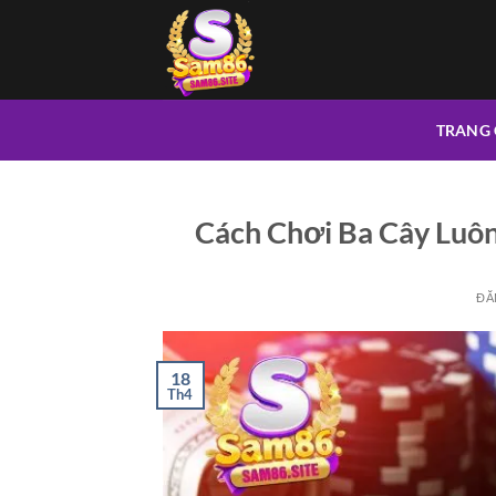
Bỏ
qua
nội
dung
TRANG
Cách Chơi Ba Cây Luô
ĐĂ
18
Th4