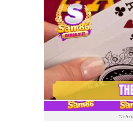
Cách ch