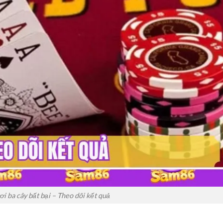
ơi ba cây bất bại – Theo dõi kết quả