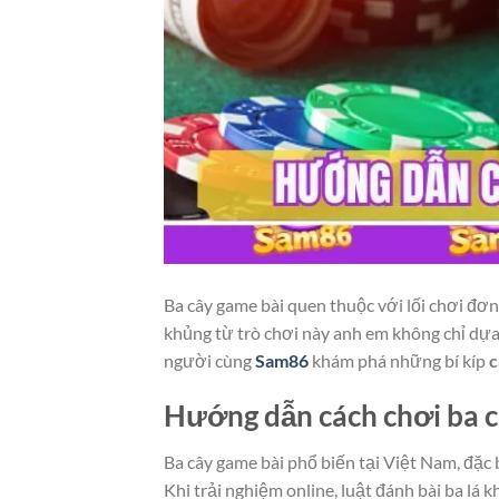
Ba cây game bài quen thuộc với lối chơi đơn
khủng từ trò chơi này anh em không chỉ dựa 
người cùng
Sam86
khám phá những bí kíp
c
Hướng dẫn cách chơi ba c
Ba cây game bài phổ biến tại Việt Nam, đặc 
Khi trải nghiệm online, luật đánh bài ba lá 