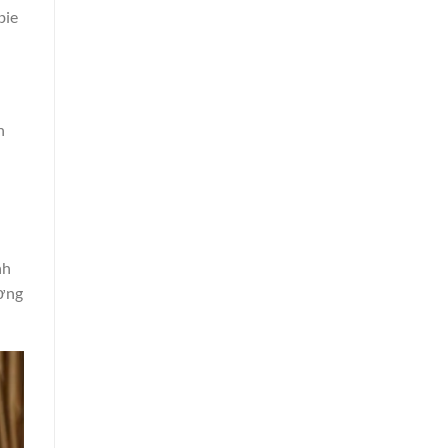
Trên
bie
Bàn
Cá
Cược
n
nh
ương